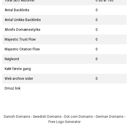
Total SEO Autoritet
0 ud af 100
Antal Backlinks
0
Antal Unikke Backlinks
0
Ahrefs Domænestyrke
0
Majestic Trust Flow
0
Majestic Citation Flow
0
Nøgleord
0
Købt første gang
Web archive sider
0
Dmoz link
Danish Domains
-
Swedish Domains
-
Dot com Domains
-
German Domains
-
Free Logo Generator