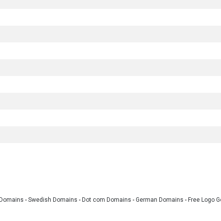
 Domains
-
Swedish Domains
-
Dot com Domains
-
German Domains
-
Free Logo G