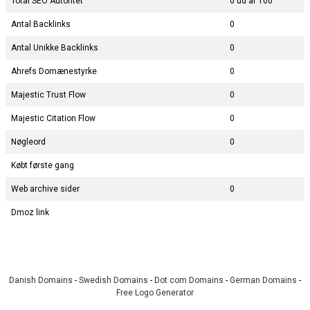
Total SEO Autoritet
0 ud af 100
Antal Backlinks
0
Antal Unikke Backlinks
0
Ahrefs Domænestyrke
0
Majestic Trust Flow
0
Majestic Citation Flow
0
Nøgleord
0
Købt første gang
Web archive sider
0
Dmoz link
Danish Domains
-
Swedish Domains
-
Dot com Domains
-
German Domains
-
Free Logo Generator