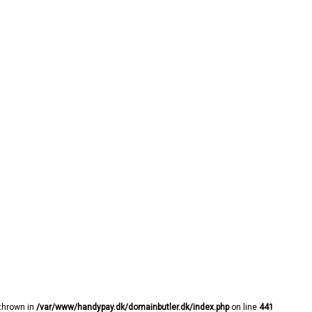
 thrown in
/var/www/handypay.dk/domainbutler.dk/index.php
on line
441