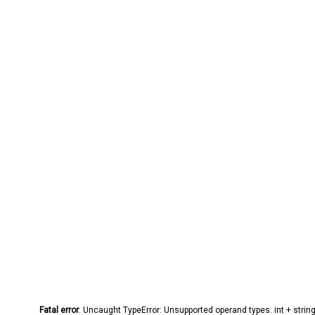
Fatal error
: Uncaught TypeError: Unsupported operand types: int + stri