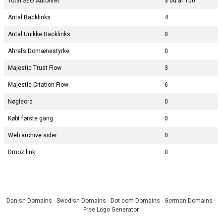
Total SEO Autoritet
3 ud af 100
Antal Backlinks
4
Antal Unikke Backlinks
0
Ahrefs Domænestyrke
0
Majestic Trust Flow
3
Majestic Citation Flow
6
Nøgleord
0
Købt første gang
0
Web archive sider
0
Dmoz link
0
Danish Domains
-
Swedish Domains
-
Dot com Domains
-
German Domains
-
Free Logo Generator