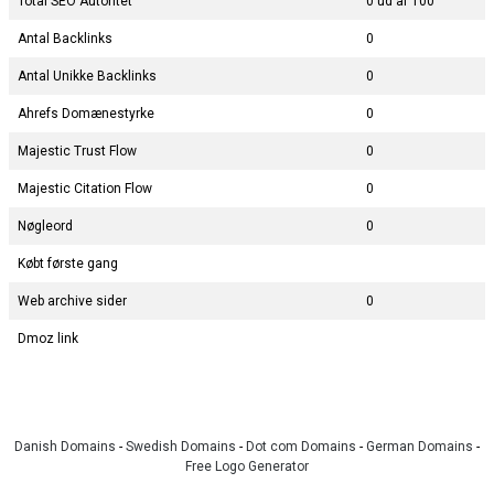
Total SEO Autoritet
0 ud af 100
Antal Backlinks
0
Antal Unikke Backlinks
0
Ahrefs Domænestyrke
0
Majestic Trust Flow
0
Majestic Citation Flow
0
Nøgleord
0
Købt første gang
Web archive sider
0
Dmoz link
Danish Domains
-
Swedish Domains
-
Dot com Domains
-
German Domains
-
Free Logo Generator