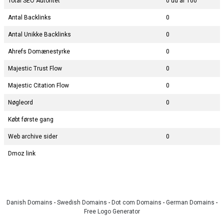
Total SEO Autoritet
0 ud af 100
Antal Backlinks
0
Antal Unikke Backlinks
0
Ahrefs Domænestyrke
0
Majestic Trust Flow
0
Majestic Citation Flow
0
Nøgleord
0
Købt første gang
Web archive sider
0
Dmoz link
Danish Domains
-
Swedish Domains
-
Dot com Domains
-
German Domains
-
Free Logo Generator