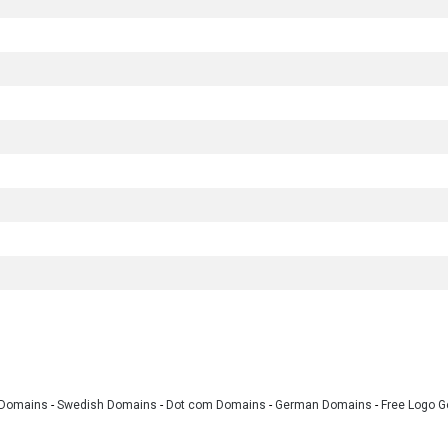
 Domains
-
Swedish Domains
-
Dot com Domains
-
German Domains
-
Free Logo G