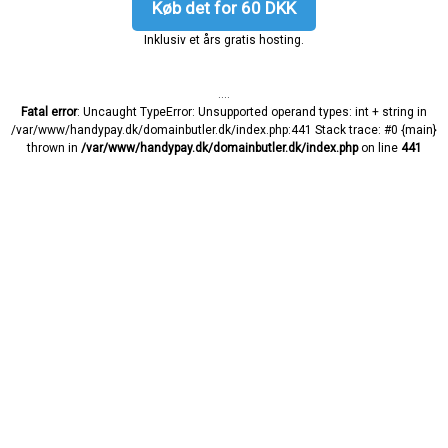
Køb det for 60 DKK
Inklusiv et års gratis hosting.
....
Fatal error
: Uncaught TypeError: Unsupported operand types: int + string in
/var/www/handypay.dk/domainbutler.dk/index.php:441 Stack trace: #0 {main}
thrown in
/var/www/handypay.dk/domainbutler.dk/index.php
on line
441