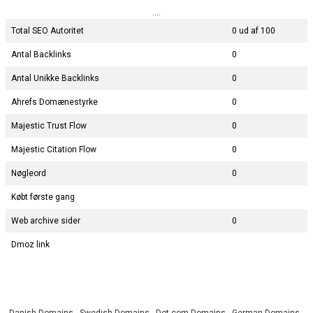
....
Total SEO Autoritet
0 ud af 100
Antal Backlinks
0
Antal Unikke Backlinks
0
Ahrefs Domænestyrke
0
Majestic Trust Flow
0
Majestic Citation Flow
0
Nøgleord
0
Købt første gang
Web archive sider
0
Dmoz link
Danish Domains
-
Swedish Domains
-
Dot com Domains
-
German Domains
-