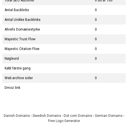
Total SEO Autoritet
0 ud af 100
Antal Backlinks
0
Antal Unikke Backlinks
0
Ahrefs Domænestyrke
0
Majestic Trust Flow
0
Majestic Citation Flow
0
Nøgleord
0
Købt første gang
Web archive sider
0
Dmoz link
Danish Domains
-
Swedish Domains
-
Dot com Domains
-
German Domains
-
Free Logo Generator