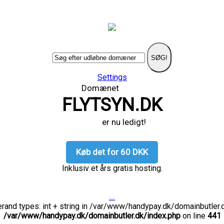
SØG!
Settings
Domænet
FLYTSYN.DK
er nu ledigt!
Køb det for 60 DKK
Inklusiv et års gratis hosting.
....
rand types: int + string in /var/www/handypay.dk/domainbutler.d
/var/www/handypay.dk/domainbutler.dk/index.php
on line
441