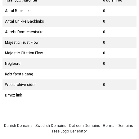
Total SEO Autoritet
0 ud af 100
Antal Backlinks
0
Antal Unikke Backlinks
0
Ahrefs Domænestyrke
0
Majestic Trust Flow
0
Majestic Citation Flow
0
Nøgleord
0
Købt første gang
Web archive sider
0
Dmoz link
Danish Domains
-
Swedish Domains
-
Dot com Domains
-
German Domains
-
Free Logo Generator