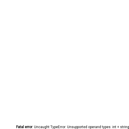
Fatal error
: Uncaught TypeError: Unsupported operand types: int + stri