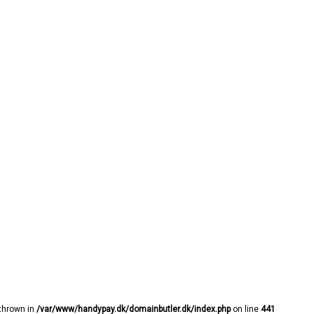
 thrown in
/var/www/handypay.dk/domainbutler.dk/index.php
on line
441