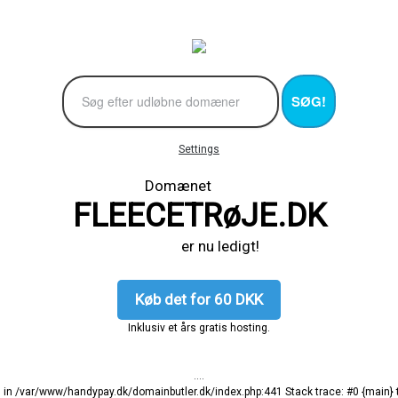
SØG!
Settings
Domænet
FLEECETRøJE.DK
er nu ledigt!
Køb det for 60 DKK
Inklusiv et års gratis hosting.
....
ng in /var/www/handypay.dk/domainbutler.dk/index.php:441 Stack trace: #0 {main}