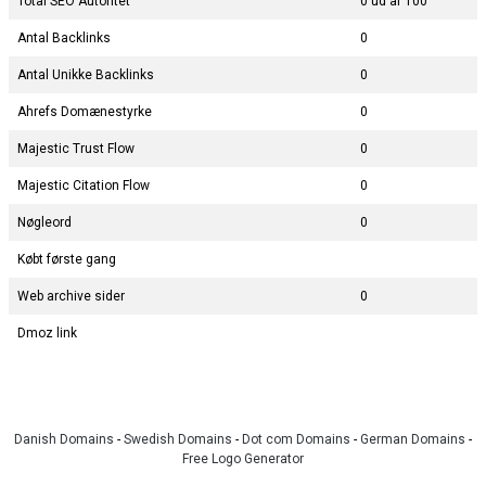
Total SEO Autoritet
0 ud af 100
Antal Backlinks
0
Antal Unikke Backlinks
0
Ahrefs Domænestyrke
0
Majestic Trust Flow
0
Majestic Citation Flow
0
Nøgleord
0
Købt første gang
Web archive sider
0
Dmoz link
Danish Domains
-
Swedish Domains
-
Dot com Domains
-
German Domains
-
Free Logo Generator