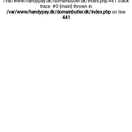
/var/www/handypay.dk/domainbutler.dk/index.php:441 Stack
trace: #0 {main} thrown in
/var/www/handypay.dk/domainbutler.dk/index.php
on line
441