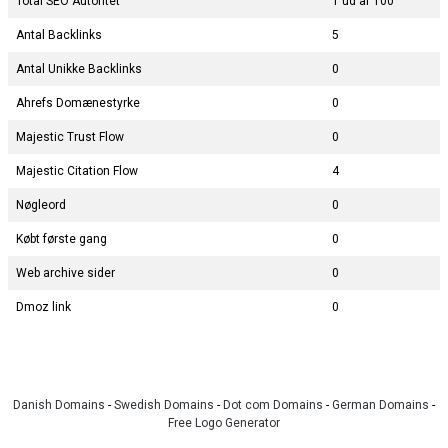
Total SEO Autoritet
1 ud af 100
Antal Backlinks
5
Antal Unikke Backlinks
0
Ahrefs Domænestyrke
0
Majestic Trust Flow
0
Majestic Citation Flow
4
Nøgleord
0
Købt første gang
0
Web archive sider
0
Dmoz link
0
Danish Domains
-
Swedish Domains
-
Dot com Domains
-
German Domains
-
Free Logo Generator