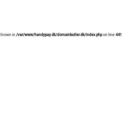
 thrown in
/var/www/handypay.dk/domainbutler.dk/index.php
on line
441