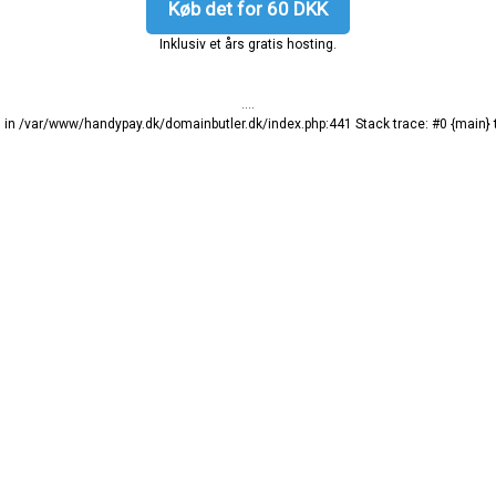
Køb det for 60 DKK
Inklusiv et års gratis hosting.
....
ng in /var/www/handypay.dk/domainbutler.dk/index.php:441 Stack trace: #0 {main}