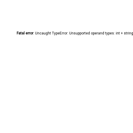
Fatal error
: Uncaught TypeError: Unsupported operand types: int + stri