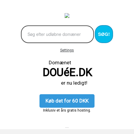
SØG!
Settings
Domænet
DOUéE.DK
er nu ledigt!
Køb det for 60 DKK
Inklusiv et års gratis hosting.
....