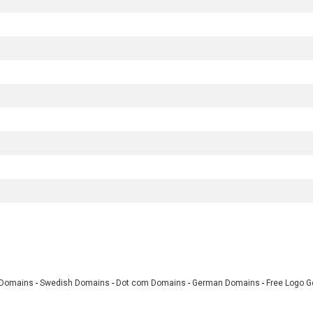
 Domains
-
Swedish Domains
-
Dot com Domains
-
German Domains
-
Free Logo G