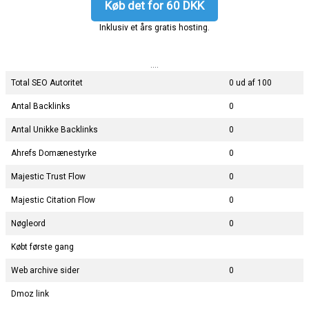
Køb det for 60 DKK
Inklusiv et års gratis hosting.
....
Total SEO Autoritet
0 ud af 100
Antal Backlinks
0
Antal Unikke Backlinks
0
Ahrefs Domænestyrke
0
Majestic Trust Flow
0
Majestic Citation Flow
0
Nøgleord
0
Købt første gang
Web archive sider
0
Dmoz link