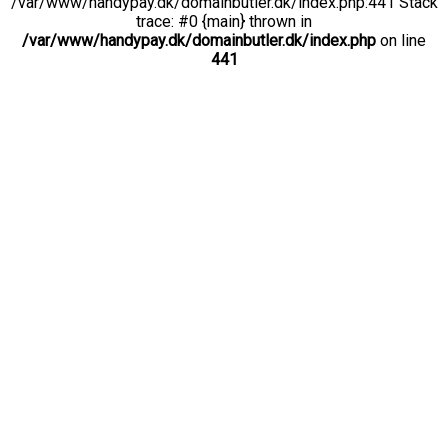
/var/www/handypay.dk/domainbutler.dk/index.php:441 Stack
trace: #0 {main} thrown in
/var/www/handypay.dk/domainbutler.dk/index.php
on line
441