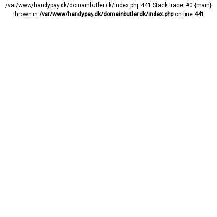
/var/www/handypay.dk/domainbutler.dk/index.php:441 Stack trace: #0 {main}
thrown in
/var/www/handypay.dk/domainbutler.dk/index.php
on line
441