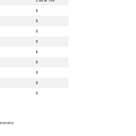
2 ud af 100
6
0
0
0
6
0
0
0
0
enerator