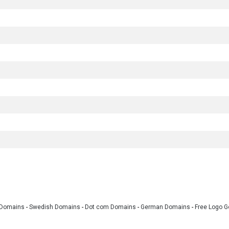
 Domains
-
Swedish Domains
-
Dot com Domains
-
German Domains
-
Free Logo G