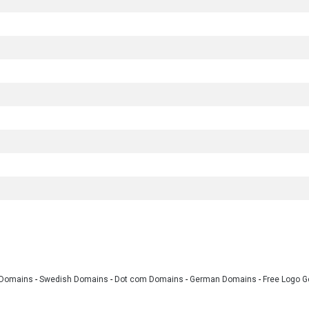
 Domains
-
Swedish Domains
-
Dot com Domains
-
German Domains
-
Free Logo G