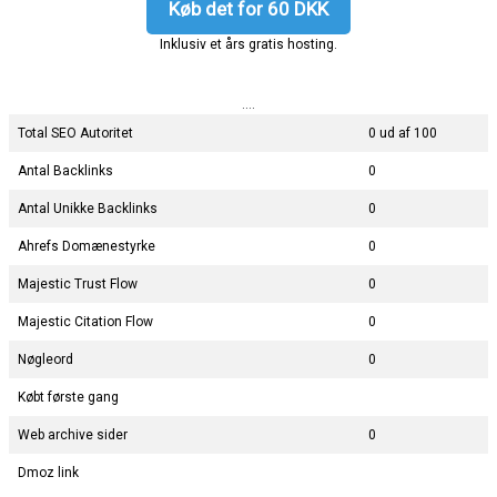
Køb det for 60 DKK
Inklusiv et års gratis hosting.
....
Total SEO Autoritet
0 ud af 100
Antal Backlinks
0
Antal Unikke Backlinks
0
Ahrefs Domænestyrke
0
Majestic Trust Flow
0
Majestic Citation Flow
0
Nøgleord
0
Købt første gang
Web archive sider
0
Dmoz link