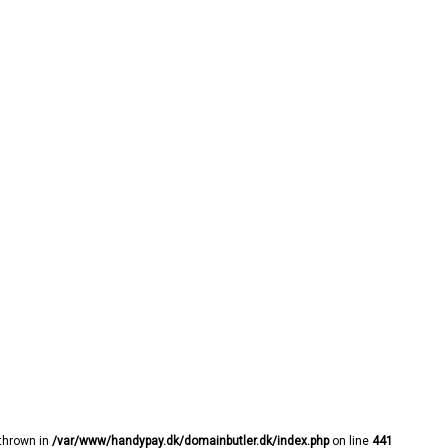
 thrown in
/var/www/handypay.dk/domainbutler.dk/index.php
on line
441