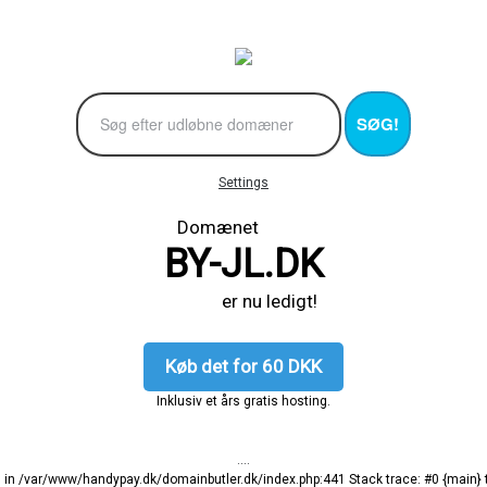
SØG!
Settings
Domænet
BY-JL.DK
er nu ledigt!
Køb det for 60 DKK
Inklusiv et års gratis hosting.
....
ng in /var/www/handypay.dk/domainbutler.dk/index.php:441 Stack trace: #0 {main}