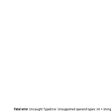
Fatal error
: Uncaught TypeError: Unsupported operand types: int + stri