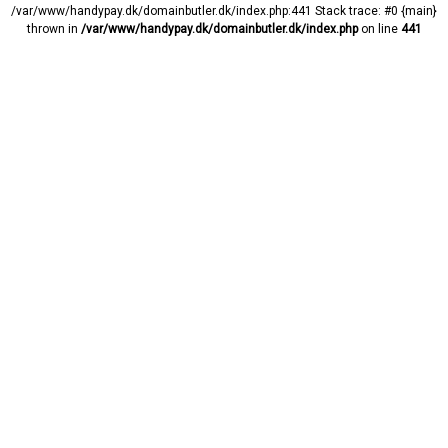
/var/www/handypay.dk/domainbutler.dk/index.php:441 Stack trace: #0 {main}
thrown in
/var/www/handypay.dk/domainbutler.dk/index.php
on line
441