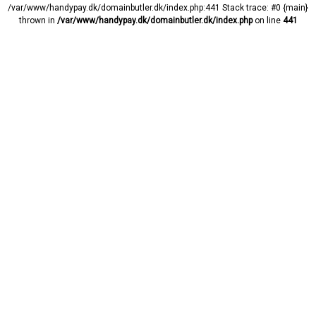
/var/www/handypay.dk/domainbutler.dk/index.php:441 Stack trace: #0 {main}
thrown in
/var/www/handypay.dk/domainbutler.dk/index.php
on line
441