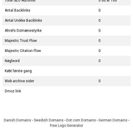
Total SEO Autoritet
0 ud af 100
Antal Backlinks
0
Antal Unikke Backlinks
0
Ahrefs Domænestyrke
0
Majestic Trust Flow
0
Majestic Citation Flow
0
Nøgleord
0
Købt første gang
Web archive sider
0
Dmoz link
Danish Domains
-
Swedish Domains
-
Dot com Domains
-
German Domains
-
Free Logo Generator