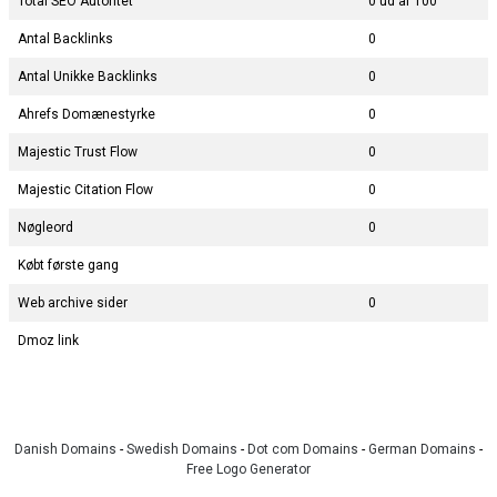
Total SEO Autoritet
0 ud af 100
Antal Backlinks
0
Antal Unikke Backlinks
0
Ahrefs Domænestyrke
0
Majestic Trust Flow
0
Majestic Citation Flow
0
Nøgleord
0
Købt første gang
Web archive sider
0
Dmoz link
Danish Domains
-
Swedish Domains
-
Dot com Domains
-
German Domains
-
Free Logo Generator