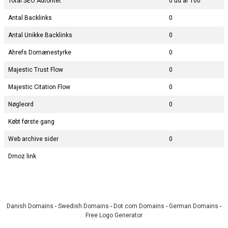
Total SEO Autoritet
0 ud af 100
Antal Backlinks
0
Antal Unikke Backlinks
0
Ahrefs Domænestyrke
0
Majestic Trust Flow
0
Majestic Citation Flow
0
Nøgleord
0
Købt første gang
Web archive sider
0
Dmoz link
Danish Domains
-
Swedish Domains
-
Dot com Domains
-
German Domains
-
Free Logo Generator