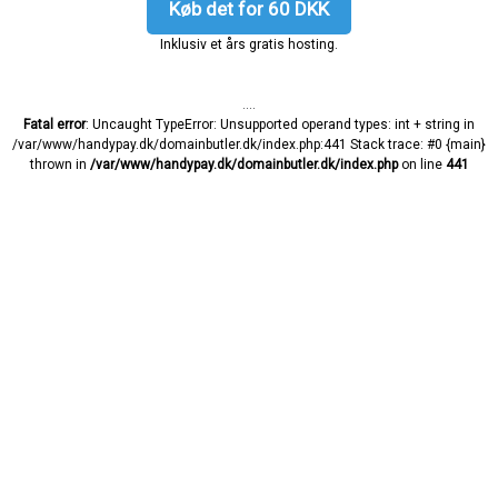
Køb det for 60 DKK
Inklusiv et års gratis hosting.
....
Fatal error
: Uncaught TypeError: Unsupported operand types: int + string in
/var/www/handypay.dk/domainbutler.dk/index.php:441 Stack trace: #0 {main}
thrown in
/var/www/handypay.dk/domainbutler.dk/index.php
on line
441