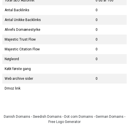
Total SEO Autoritet
0 ud af 100
Antal Backlinks
0
Antal Unikke Backlinks
0
Ahrefs Domænestyrke
0
Majestic Trust Flow
0
Majestic Citation Flow
0
Nøgleord
0
Købt første gang
Web archive sider
0
Dmoz link
Danish Domains
-
Swedish Domains
-
Dot com Domains
-
German Domains
-
Free Logo Generator