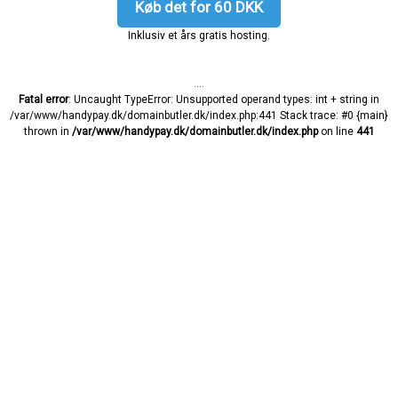
Køb det for 60 DKK
Inklusiv et års gratis hosting.
....
Fatal error
: Uncaught TypeError: Unsupported operand types: int + string in
/var/www/handypay.dk/domainbutler.dk/index.php:441 Stack trace: #0 {main}
thrown in
/var/www/handypay.dk/domainbutler.dk/index.php
on line
441