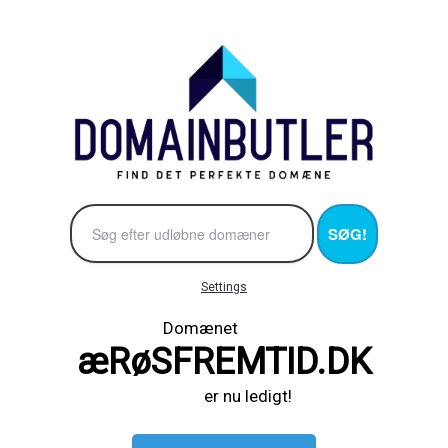
SØG!
Settings
Domænet
æRøSFREMTID.DK
er nu ledigt!